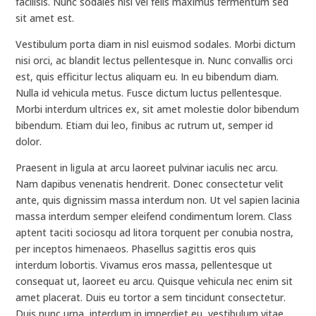
facilisis. Nunc sodales nisi vel felis maximus fermentum sed
sit amet est.
Vestibulum porta diam in nisl euismod sodales. Morbi dictum
nisi orci, ac blandit lectus pellentesque in. Nunc convallis orci
est, quis efficitur lectus aliquam eu. In eu bibendum diam.
Nulla id vehicula metus. Fusce dictum luctus pellentesque.
Morbi interdum ultrices ex, sit amet molestie dolor bibendum
bibendum. Etiam dui leo, finibus ac rutrum ut, semper id
dolor.
Praesent in ligula at arcu laoreet pulvinar iaculis nec arcu.
Nam dapibus venenatis hendrerit. Donec consectetur velit
ante, quis dignissim massa interdum non. Ut vel sapien lacinia
massa interdum semper eleifend condimentum lorem. Class
aptent taciti sociosqu ad litora torquent per conubia nostra,
per inceptos himenaeos. Phasellus sagittis eros quis
interdum lobortis. Vivamus eros massa, pellentesque ut
consequat ut, laoreet eu arcu. Quisque vehicula nec enim sit
amet placerat. Duis eu tortor a sem tincidunt consectetur.
Duis nunc urna, interdum in imperdiet eu, vestibulum vitae