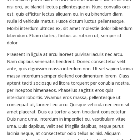
nisi orci, ac blandit lectus pellentesque in. Nunc convallis orci
est, quis efficitur lectus aliquam eu. In eu bibendum diam.
Nulla id vehicula metus. Fusce dictum luctus pellentesque.
Morbi interdum ultrices ex, sit amet molestie dolor bibendum
bibendum. Etiam dui leo, finibus ac rutrum ut, semper id
dolor.
Praesent in ligula at arcu laoreet pulvinar iaculis nec arcu.
Nam dapibus venenatis hendrerit. Donec consectetur velit
ante, quis dignissim massa interdum non. Ut vel sapien lacinia
massa interdum semper eleifend condimentum lorem. Class
aptent taciti sociosqu ad litora torquent per conubia nostra,
per inceptos himenaeos. Phasellus sagittis eros quis
interdum lobortis. Vivamus eros massa, pellentesque ut
consequat ut, laoreet eu arcu. Quisque vehicula nec enim sit
amet placerat. Duis eu tortor a sem tincidunt consectetur.
Duis nunc urna, interdum in imperdiet eu, vestibulum vitae
urna. Duis dapibus, velit sed fringilla dapibus, neque purus
lacinia neque, at consectetur odio tellus ac nisl. Aliquam