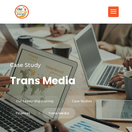
Case Study
Trans Media
Our Leadership Journey
5
Case Studies
5
Finances
5
Trans Media