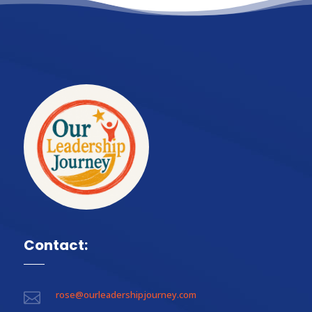
Contact:
rose@ourleadershipjourney.com
