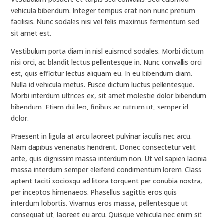
vehicula bibendum. Integer tempus erat non nunc pretium
facilisis. Nunc sodales nisi vel felis maximus fermentum sed
sit amet est.
Vestibulum porta diam in nisl euismod sodales. Morbi dictum
nisi orci, ac blandit lectus pellentesque in. Nunc convallis orci
est, quis efficitur lectus aliquam eu. In eu bibendum diam.
Nulla id vehicula metus. Fusce dictum luctus pellentesque.
Morbi interdum ultrices ex, sit amet molestie dolor bibendum
bibendum. Etiam dui leo, finibus ac rutrum ut, semper id
dolor.
Praesent in ligula at arcu laoreet pulvinar iaculis nec arcu.
Nam dapibus venenatis hendrerit. Donec consectetur velit
ante, quis dignissim massa interdum non. Ut vel sapien lacinia
massa interdum semper eleifend condimentum lorem. Class
aptent taciti sociosqu ad litora torquent per conubia nostra,
per inceptos himenaeos. Phasellus sagittis eros quis
interdum lobortis. Vivamus eros massa, pellentesque ut
consequat ut, laoreet eu arcu. Quisque vehicula nec enim sit