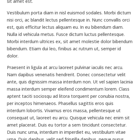
sit amet est.
Vestibulum porta diam in nisl euismod sodales. Morbi dictum
nisi orci, ac blandit lectus pellentesque in. Nunc convallis orci
est, quis efficitur lectus aliquam eu. In eu bibendum diam.
Nulla id vehicula metus. Fusce dictum luctus pellentesque.
Morbi interdum ultrices ex, sit amet molestie dolor bibendum
bibendum. Etiam dui leo, finibus ac rutrum ut, semper id
dolor.
Praesent in ligula at arcu laoreet pulvinar iaculis nec arcu.
Nam dapibus venenatis hendrerit. Donec consectetur velit
ante, quis dignissim massa interdum non. Ut vel sapien lacinia
massa interdum semper eleifend condimentum lorem. Class
aptent taciti sociosqu ad litora torquent per conubia nostra,
per inceptos himenaeos. Phasellus sagittis eros quis
interdum lobortis. Vivamus eros massa, pellentesque ut
consequat ut, laoreet eu arcu. Quisque vehicula nec enim sit
amet placerat. Duis eu tortor a sem tincidunt consectetur.
Duis nunc urna, interdum in imperdiet eu, vestibulum vitae
urna. Duis dapibus, velit sed fringilla dapibus, neque purus