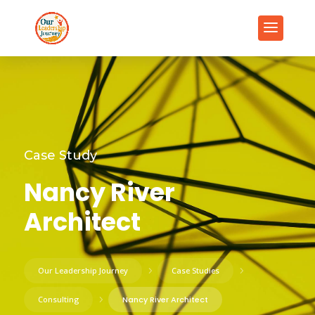
Case Study
Nancy River
Architect
Our Leadership Journey
5
Case Studies
5
Consulting
5
Nancy River Architect