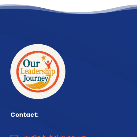
Contact:
rose@ourleadershipjourney.com